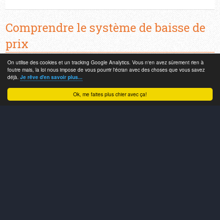
Comprendre le système de baisse de
prix
On utilise des cookies et un tracking Google Analytics. Vous n'en avez sûrement rien à
foutre mais, la loi nous impose de vous pourrir l'écran avec des choses que vous savez
Comment mon annonce remonte en tête de liste
déjà.
Je rêve d'en savoir plus...
?
Ok, me faites plus chier avec ça!
Comment modifier mon prix de vente en 1 seul
clic ?
Est-il possible de jouer au yoyo avec les prix pour
profiter du système ?
Comprendre le système de vote