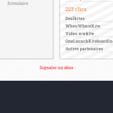
formulaire.
223 clics
Dealkites
WhenWhereKite
Video.wwkite
OneLaunchKiteboardin
Autres partenaires
Signaler un abus
aw