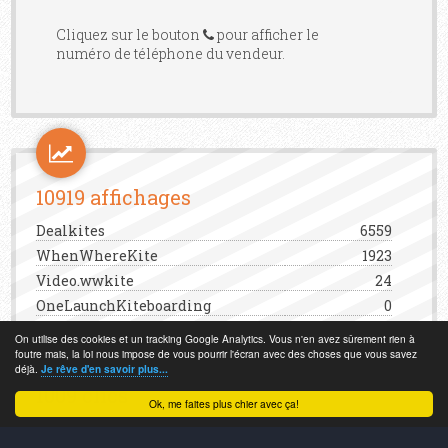
Cliquez sur le bouton
pour afficher le
numéro de téléphone du vendeur.
10919 affichages
Dealkites
6559
WhenWhereKite
1923
Video.wwkite
24
OneLaunchKiteboarding
0
Page dédiée
2397
On utilise des cookies et un tracking Google Analytics. Vous n'en avez sûrement rien à
Autres partenaires
16
foutre mais, la loi nous impose de vous pourrir l'écran avec des choses que vous savez
déjà.
Je rêve d'en savoir plus...
1009 clics
Ok, me faites plus chier avec ça!
Dealkites
156