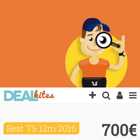
700€
Best TS 12m 2016