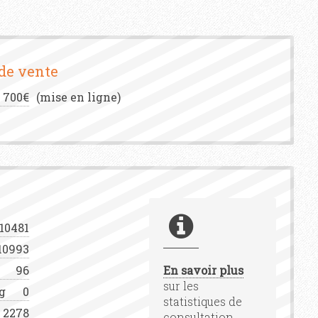
 de vente
700€
(mise en ligne)
10481
10993
96
En savoir plus
sur les
g
0
statistiques de
2278
consultation.