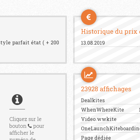
Historique du prix
tyle parfait état ( + 200
13.08.2019
23928 affichages
Dealkites
WhenWhereKite
Cliquez sur le
Video.wwkite
bouton
pour
OneLaunchKiteboardin
afficher le
Page dédiée
numéro de