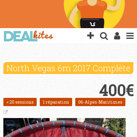
North Vegas 6m 2017 Complète
400€
< 20 sessions
1 réparation
06-Alpes-Maritimes