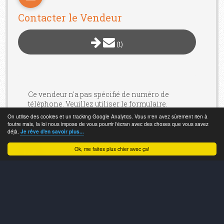
Contacter le Vendeur
(1)
Ce vendeur n'a pas spécifié de numéro de
téléphone. Veuillez utiliser le formulaire.
On utilise des cookies et un tracking Google Analytics. Vous n'en avez sûrement rien à
foutre mais, la loi nous impose de vous pourrir l'écran avec des choses que vous savez
déjà.
Je rêve d'en savoir plus...
Ok, me faites plus chier avec ça!
96225 affichages
Dealkites
66709
WhenWhereKite
28371
Video.wwkite
148