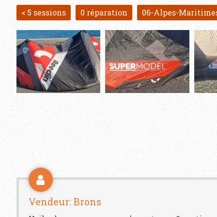
< 5 sessions
0 réparation
06-Alpes-Maritime
Vendeur: Brons