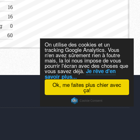
16
16
g
0
60
On utilise des cookies et un
tracking Google Analytics. Vous
n'en avez sûrement rien à foutre
mais, la loi nous impose de vous
pourrir l'écran avec des choses que
vous savez déjà.
Je rêve d'en
savoir plus...
Ok, me faites plus chier avec
ça!
Un site propulsé par
W
HEN
W
HERE
KITE
.FR