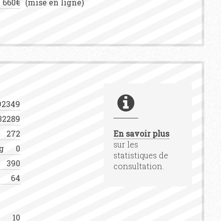
660€
(mise en ligne)
92349
32289
272
En savoir plus
sur les
g
0
statistiques de
390
consultation.
64
10