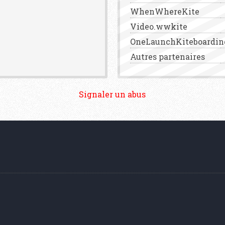
WhenWhereKite
Video.wwkite
OneLaunchKiteboardin
Autres partenaires
Signaler un abus
aw
Accueil
Dealkites en synthèse
Recherche