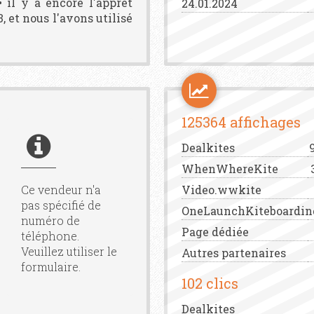
 il y a encore l'apprêt
24.01.2024
3, et nous l'avons utilisé
125364 affichages
Dealkites
WhenWhereKite
Ce vendeur n'a
Video.wwkite
pas spécifié de
OneLaunchKiteboardin
numéro de
Page dédiée
téléphone.
Veuillez utiliser le
Autres partenaires
formulaire.
102 clics
Dealkites